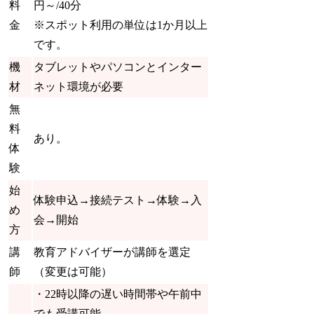
料
円～/40分
金
※スポット利用の単位は1か月以上
です。
機
タブレットやパソコンとインター
材
ネット環境が必要
無
料
あり。
体
験
始
体験申込→
接続テスト
→体験→入
め
会→開始
方
講
教育アドバイザーが講師を選定
師
（変更は可能）
・22時以降の遅い時間帯や午前中
でも受講可能