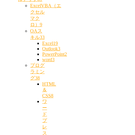
ExcelVBA（エ
クセル
マク
ロ）
9
OAス
キル
33
Excel
19
Outlook
3
PowerPoint
2
word
3
プログ
ラミン
グ
38
HTML
＆
CSS
8
ワ
ー
ド
プ
レ
ス