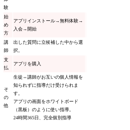
験
始
アプリインストール→
無料体験→
め
入会→開始
方
講
出した質問に立候補した中から選
師
択。
支
アプリを購入
払
生徒⇔講師がお互いの
個人情報を
知られず
に指導だけ受けられま
そ
す。
の
アプリの画面をホワイトボード
他
（黒板）のように使い指導。
24時間365日、完全個別指導