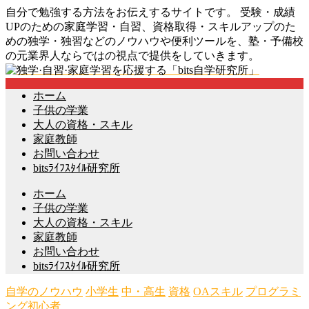
自分で勉強する方法をお伝えするサイトです。 受験・成績
UPのための家庭学習・自習、資格取得・スキルアップのた
めの独学・独習などのノウハウや便利ツールを、塾・予備校
の元業界人ならではの視点で提供をしていきます。
ホーム
子供の学業
大人の資格・スキル
家庭教師
お問い合わせ
bitsﾗｲﾌｽﾀｲﾙ研究所
ホーム
子供の学業
大人の資格・スキル
家庭教師
お問い合わせ
bitsﾗｲﾌｽﾀｲﾙ研究所
自学のノウハウ
小学生
中・高生
資格
OAスキル
プログラミ
ング初心者