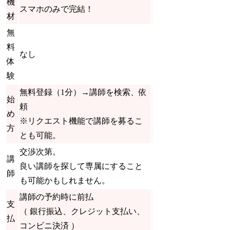
機
スマホのみで完結！
材
無
料
なし
体
験
無料登録（1分）→
講師を検索、依
始
頼
め
※リクエスト機能で講師を募るこ
方
とも可能。
交渉次第。
講
良い講師を探して専属にすること
師
も可能かもしれません。
講師の予約時に前払
支
（ 銀行振込、クレジット支払い、
払
コンビニ決済 ）