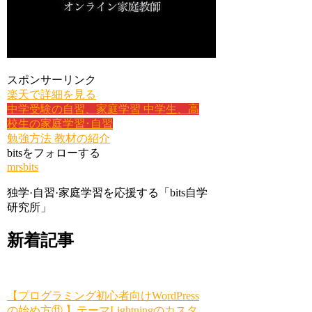
スポンサーリンク
楽天で詳細を見る
中学受験の自習、家庭学習
中学生、高
校生の家庭学習･自習
勉強方法
教材の紹介
bitsをフォローする
mrsbits
独学·自習·家庭学習を応援する「bits自学
研究所」
新着記事
【プログラミング初心者向けWordPress
の始め方⑪ 】テーマLightningのカスタ