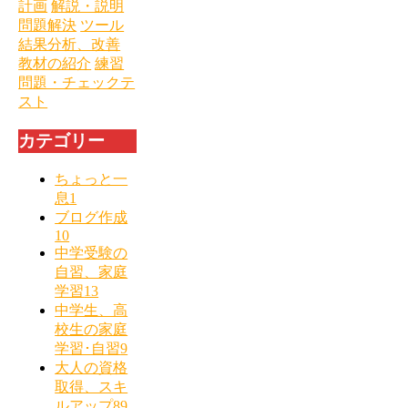
計画
解説・説明
問題解決
ツール
結果分析、改善
教材の紹介
練習
問題・チェックテ
スト
カテゴリー
ちょっと一
息
1
ブログ作成
10
中学受験の
自習、家庭
学習
13
中学生、高
校生の家庭
学習･自習
9
大人の資格
取得、スキ
ルアップ
89