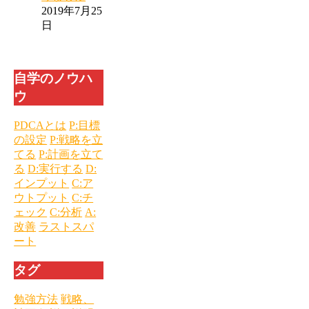
2019年7月25
日
自学のノウハ
ウ
PDCAとは
P:目標
の設定
P:戦略を立
てる
P:計画を立て
る
D:実行する
D:
インプット
C:ア
ウトプット
C:チ
ェック
C:分析
A:
改善
ラストスパ
ート
タグ
勉強方法
戦略、