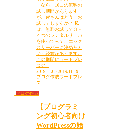
ーなら、10日の無料お
試し期間があります
が、皆さんはどう「お
試し」しますか？ 私
は、無料お試しで３～
４つのレンタルサーバ
を使ってみて、エック
スサーバーに決めたと
いう経緯があります。
この期間にワードプレ
スの...
2019.11.05
2019.11.19
ブログ作成
ワードプレ
ス
ブログ作成
【プログラミ
ング初心者向け
WordPressの始