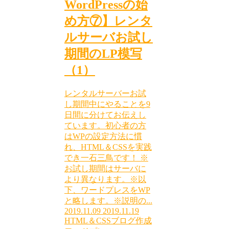
WordPressの始
め方⑦】レンタ
ルサーバお試し
期間のLP模写
（1）
レンタルサーバーお試
し期間中にやることを9
日間に分けてお伝えし
ています。初心者の方
はWPの設定方法に慣
れ、HTML＆CSSを実践
でき一石三鳥です！ ※
お試し期間はサーバに
より異なります。※以
下、ワードプレスをWP
と略します。※説明の...
2019.11.09
2019.11.19
HTML＆CSS
ブログ作成