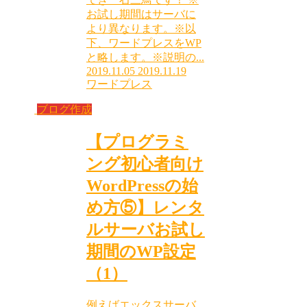
お試し期間はサーバに
より異なります。※以
下、ワードプレスをWP
と略します。※説明の...
2019.11.05
2019.11.19
ワードプレス
ブログ作成
【プログラミ
ング初心者向け
WordPressの始
め方⑤】レンタ
ルサーバお試し
期間のWP設定
（1）
例えばエックスサーバ