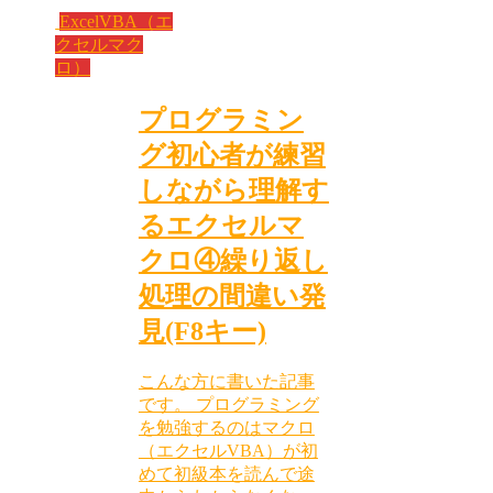
ExcelVBA（エ
クセルマク
ロ）
プログラミン
グ初心者が練習
しながら理解す
るエクセルマ
クロ④繰り返し
処理の間違い発
見(F8キー)
こんな方に書いた記事
です。 プログラミング
を勉強するのはマクロ
（エクセルVBA）が初
めて初級本を読んで途