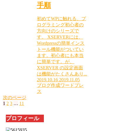
手順
初めてWPに触れる、プ
ログラミング初心者の
方向けのシリーズで
す。 XSERVERには、
Wordpressの簡単インス
トール機能がついてい
ます。初心者にも本当
に簡単です。が、
XSERVER の設定画面
は機能がたくさんあり...
2019.10.16
2019.11.05
ブログ作成
ワードプレ
ス
次のページ
1
2
3
…
11
プロフィール