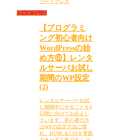
ワードプレス
ワードプレス
【プログラミ
ング初心者向け
WordPressの始
め方⑥】レンタ
ルサーバお試し
期間のWP設定
(2)
レンタルサーバーお試
し期間中にやることを9
日間に分けてお伝えし
ています。初心者の方
はWPの設定方法に慣
れ、HTML＆CSSを実践
でき一石三鳥です！ ※