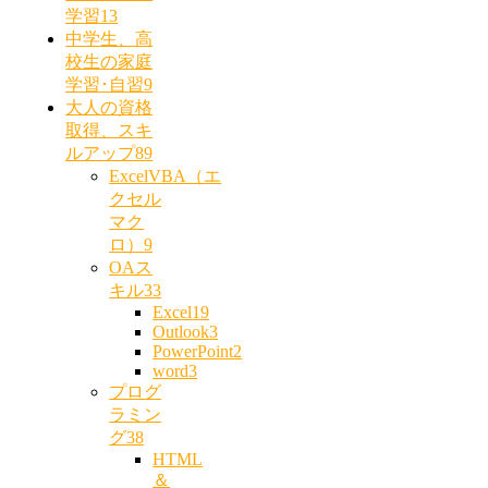
学習
13
中学生、高
校生の家庭
学習･自習
9
大人の資格
取得、スキ
ルアップ
89
ExcelVBA（エ
クセル
マク
ロ）
9
OAス
キル
33
Excel
19
Outlook
3
PowerPoint
2
word
3
プログ
ラミン
グ
38
HTML
＆