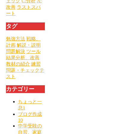
ェック
C:分析
A:
改善
ラストスパ
ート
タグ
勉強方法
戦略、
計画
解説・説明
問題解決
ツール
結果分析、改善
教材の紹介
練習
問題・チェックテ
スト
カテゴリー
ちょっと一
息
1
ブログ作成
10
中学受験の
自習、家庭