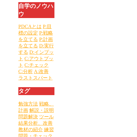
自学のノウハ
ウ
PDCAとは
P:目
標の設定
P:戦略
を立てる
P:計画
を立てる
D:実行
する
D:インプッ
ト
C:アウトプッ
ト
C:チェック
C:分析
A:改善
ラストスパート
タグ
勉強方法
戦略、
計画
解説・説明
問題解決
ツール
結果分析、改善
教材の紹介
練習
問題・チェック