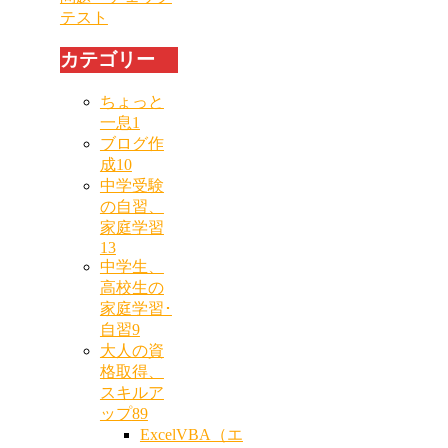
テスト
カテゴリー
ちょっと
一息
1
ブログ作
成
10
中学受験
の自習、
家庭学習
13
中学生、
高校生の
家庭学習･
自習
9
大人の資
格取得、
スキルア
ップ
89
ExcelVBA（エ