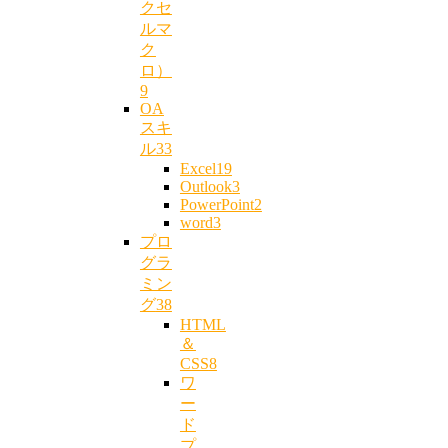
クセ
ルマ
ク
ロ）
9
OA
スキ
ル
33
Excel
19
Outlook
3
PowerPoint
2
word
3
プロ
グラ
ミン
グ
38
HTML
＆
CSS
8
ワ
ー
ド
プ