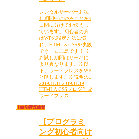
レンタルサーバーお試
し期間中にやることを9
日間に分けてお伝えし
ています。初心者の方
はWPの設定方法に慣
れ、HTML＆CSSを実践
でき一石三鳥です！ ※
お試し期間はサーバに
より異なります。※以
下、ワードプレスをWP
と略します。※説明の...
2019.11.11
2019.11.19
HTML＆CSS
ブログ作成
ワードプレス
HTML＆CSS
【プログラミ
ング初心者向け