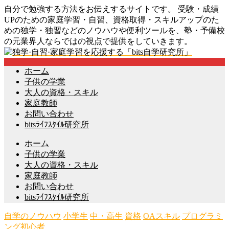
自分で勉強する方法をお伝えするサイトです。 受験・成績
UPのための家庭学習・自習、資格取得・スキルアップのた
めの独学・独習などのノウハウや便利ツールを、塾・予備校
の元業界人ならではの視点で提供をしていきます。
ホーム
子供の学業
大人の資格・スキル
家庭教師
お問い合わせ
bitsﾗｲﾌｽﾀｲﾙ研究所
ホーム
子供の学業
大人の資格・スキル
家庭教師
お問い合わせ
bitsﾗｲﾌｽﾀｲﾙ研究所
自学のノウハウ
小学生
中・高生
資格
OAスキル
プログラミ
ング初心者