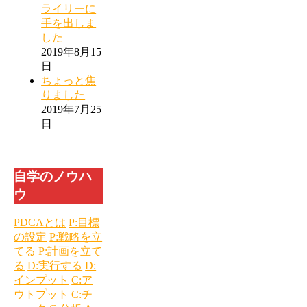
ライリーに
手を出しま
した
2019年8月15
日
ちょっと焦
りました
2019年7月25
日
自学のノウハ
ウ
PDCAとは
P:目標
の設定
P:戦略を立
てる
P:計画を立て
る
D:実行する
D:
インプット
C:ア
ウトプット
C:チ