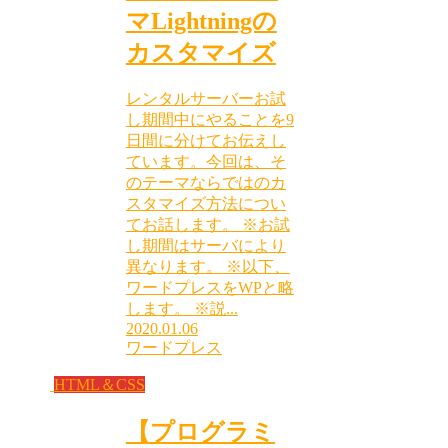
マLightningの
カスタマイズ
レンタルサーバーお試
し期間中にやることを9
日間に分けてお伝えし
ています。今回は、そ
のテーマならではのカ
スタマイズ方法につい
てお話します。 ※お試
し期間はサーバにより
異なります。 ※以下、
ワードプレスをWPと略
します。 ※説...
2020.01.06
ワードプレス
HTML＆CSS
【プログラミ