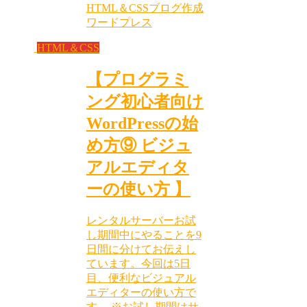
HTML＆CSS
ブログ作成
ワードプレス
HTML＆CSS
【プログラミ
ング初心者向け
WordPressの始
め方⑨ ビジュ
アルエディタ
ーの使い方 】
レンタルサーバーお試
し期間中にやることを9
日間に分けてお伝えし
ています。今回は5日
目、便利なビジュアル
エディターの使い方で
す。 ※お試し期間はサ