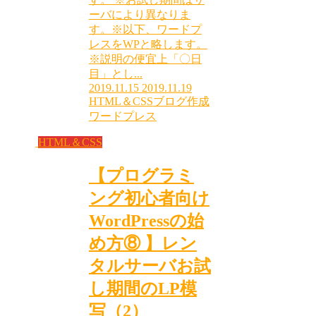
ーバにより異なりま
す。※以下、ワードプ
レスをWPと略します。
※説明の便宜上「〇日
目」とし...
2019.11.15
2019.11.19
HTML＆CSS
ブログ作成
ワードプレス
HTML＆CSS
【プログラミ
ング初心者向け
WordPressの始
め方⑧ 】レン
タルサーバお試
し期間のLP模
写（2）