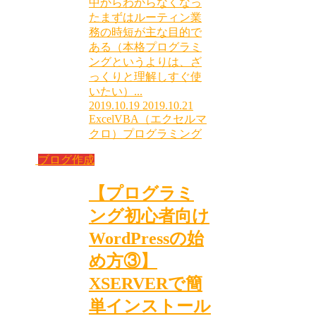
中からわからなくなっ
たまずはルーティン業
務の時短が主な目的で
ある（本格プログラミ
ングというよりは、ざ
っくりと理解しすぐ使
いたい）...
2019.10.19
2019.10.21
ExcelVBA（エクセルマ
クロ）
プログラミング
ブログ作成
【プログラミ
ング初心者向け
WordPressの始
め方③】
XSERVERで簡
単インストール