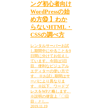
ング初心者向け
WordPressの始
め方⑩ 】わか
らないHTML・
CSSの調べ方
レンタルサーバーお試
し期間中にやることを9
日間に分けてお伝えし
ています。今回は5日
目、便利なビジュアル
エディターの使い方で
す。 ※お試し期間はサ
ーバにより異なりま
す。※以下、ワードプ
レスをWPと略します。
※説明の便宜上「〇日
目」とし...
2019.11.19