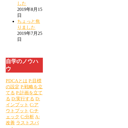
した
2019年8月15
日
ちょっと焦
りました
2019年7月25
日
自学のノウハ
ウ
PDCAとは
P:目標
の設定
P:戦略を立
てる
P:計画を立て
る
D:実行する
D:
インプット
C:ア
ウトプット
C:チ
ェック
C:分析
A:
改善
ラストスパ