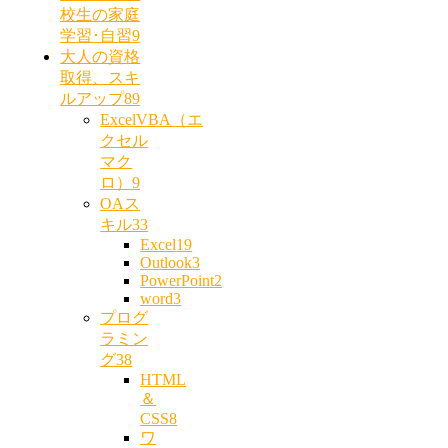
校生の家庭
学習･自習
9
大人の資格
取得、スキ
ルアップ
89
ExcelVBA（エ
クセル
マク
ロ）
9
OAス
キル
33
Excel
19
Outlook
3
PowerPoint
2
word
3
プログ
ラミン
グ
38
HTML
＆
CSS
8
ワ