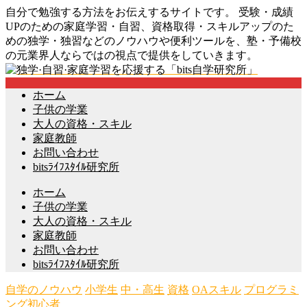
自分で勉強する方法をお伝えするサイトです。 受験・成績
UPのための家庭学習・自習、資格取得・スキルアップのた
めの独学・独習などのノウハウや便利ツールを、塾・予備校
の元業界人ならではの視点で提供をしていきます。
ホーム
子供の学業
大人の資格・スキル
家庭教師
お問い合わせ
bitsﾗｲﾌｽﾀｲﾙ研究所
ホーム
子供の学業
大人の資格・スキル
家庭教師
お問い合わせ
bitsﾗｲﾌｽﾀｲﾙ研究所
自学のノウハウ
小学生
中・高生
資格
OAスキル
プログラミ
ング初心者