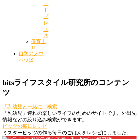
ー
ド
プ
レ
ス
29
保育士
11
自学のノウ
ハウ
19
bitsライフスタイル研究所のコンテン
ツ
「乳幼児と一緒に」検索
「乳幼児」連れの楽しいライフのためのサイトです。外出先
情報などの絞り込み検索ができます。
ビッツの毎日レシピ
ミスタービッツの作る毎日のごはんをレシピにしました。