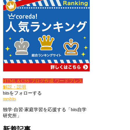
HTML＆CSS
ブログ作成
ワードプレス
解説・説明
bitsをフォローする
mrsbits
独学·自習·家庭学習を応援する「bits自学
研究所」
新着記事