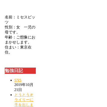
名前：ミセスビッ
ツ
性別：女 一児の
母です。
年齢：ご想像にお
まかせします。
住まい：東京在
住。
勉強日記
SNS
2019年10月
21日
とうとうオ
ライリーに
手を出しま