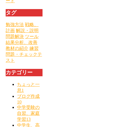
ート
タグ
勉強方法
戦略、
計画
解説・説明
問題解決
ツール
結果分析、改善
教材の紹介
練習
問題・チェックテ
スト
カテゴリー
ちょっと一
息
1
ブログ作成
10
中学受験の
自習、家庭
学習
13
中学生、高