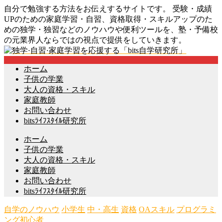
自分で勉強する方法をお伝えするサイトです。 受験・成績
UPのための家庭学習・自習、資格取得・スキルアップのた
めの独学・独習などのノウハウや便利ツールを、塾・予備校
の元業界人ならではの視点で提供をしていきます。
ホーム
子供の学業
大人の資格・スキル
家庭教師
お問い合わせ
bitsﾗｲﾌｽﾀｲﾙ研究所
ホーム
子供の学業
大人の資格・スキル
家庭教師
お問い合わせ
bitsﾗｲﾌｽﾀｲﾙ研究所
自学のノウハウ
小学生
中・高生
資格
OAスキル
プログラミ
ング初心者