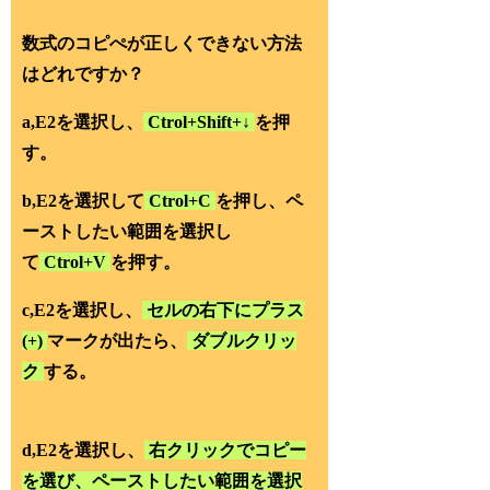
数式のコピぺが正しくできない方法
はどれですか？
a,E2を選択し、
Ctrol+Shift+↓
を押
す。
b,E2を選択して
Ctrol+C
を押し、ペ
ーストしたい範囲を選択し
て
Ctrol+V
を押す。
c,E2を選択し、
セルの右下にプラス
(+)
マークが出たら、
ダブルクリッ
ク
する。
d,E2を選択し、
右クリックでコピー
を選び、ペーストしたい範囲を選択