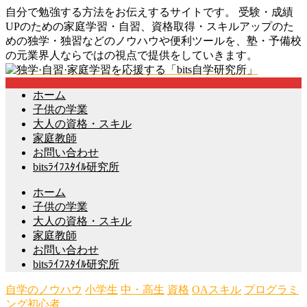
自分で勉強する方法をお伝えするサイトです。 受験・成績
UPのための家庭学習・自習、資格取得・スキルアップのた
めの独学・独習などのノウハウや便利ツールを、塾・予備校
の元業界人ならではの視点で提供をしていきます。
ホーム
子供の学業
大人の資格・スキル
家庭教師
お問い合わせ
bitsﾗｲﾌｽﾀｲﾙ研究所
ホーム
子供の学業
大人の資格・スキル
家庭教師
お問い合わせ
bitsﾗｲﾌｽﾀｲﾙ研究所
自学のノウハウ
小学生
中・高生
資格
OAスキル
プログラミ
ング初心者