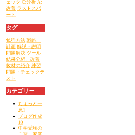
ェック
C:分析
A:
改善
ラストスパ
ート
タグ
勉強方法
戦略、
計画
解説・説明
問題解決
ツール
結果分析、改善
教材の紹介
練習
問題・チェックテ
スト
カテゴリー
ちょっと一
息
1
ブログ作成
10
中学受験の
自習、家庭