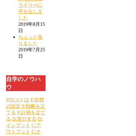
ライリーに
手を出しま
した
2019年8月15
日
ちょっと焦
りました
2019年7月25
日
自学のノウハ
ウ
PDCAとは
P:目標
の設定
P:戦略を立
てる
P:計画を立て
る
D:実行する
D:
インプット
C:ア
ウトプット
C:チ