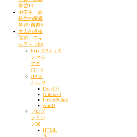
学習
13
中学生、高
校生の家庭
学習･自習
9
大人の資格
取得、スキ
ルアップ
89
ExcelVBA（エ
クセル
マク
ロ）
9
OAス
キル
33
Excel
19
Outlook
3
PowerPoint
2
word
3
プログ
ラミン
グ
38
HTML
＆