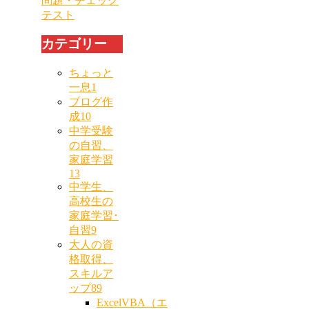
問題・チェック
テスト
カテゴリー
ちょっと
一息
1
ブログ作
成
10
中学受験
の自習、
家庭学習
13
中学生、
高校生の
家庭学習･
自習
9
大人の資
格取得、
スキルア
ップ
89
ExcelVBA（エ