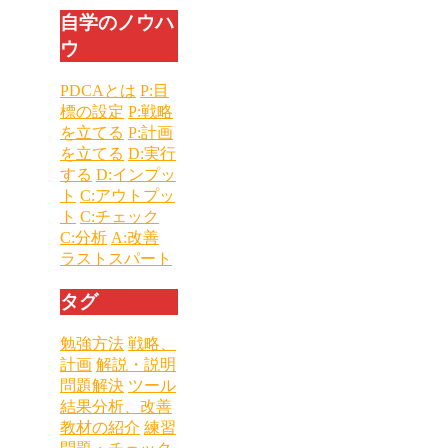
自学のノウハ
ウ
PDCAとは
P:目
標の設定
P:戦略
を立てる
P:計画
を立てる
D:実行
する
D:インプッ
ト
C:アウトプッ
ト
C:チェック
C:分析
A:改善
ラストスパート
タグ
勉強方法
戦略、
計画
解説・説明
問題解決
ツール
結果分析、改善
教材の紹介
練習