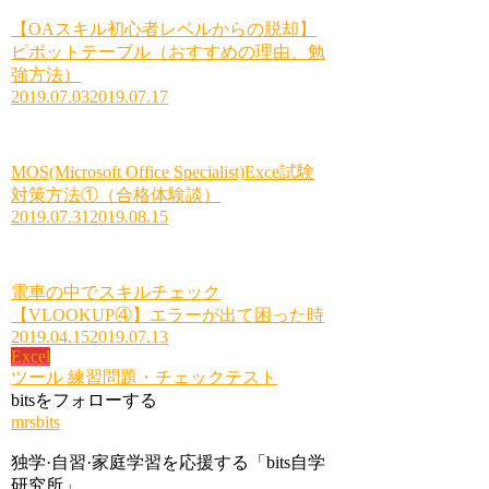
【OAスキル初心者レベルからの脱却】
ピボットテーブル（おすすめの理由、勉
強方法）
2019.07.03
2019.07.17
MOS(Microsoft Office Specialist)Exce試験
対策方法①（合格体験談）
2019.07.31
2019.08.15
電車の中でスキルチェック
【VLOOKUP④】エラーが出て困った時
2019.04.15
2019.07.13
Excel
ツール
練習問題・チェックテスト
bitsをフォローする
mrsbits
独学·自習·家庭学習を応援する「bits自学
研究所」