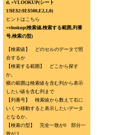
d, =VLOOKUP(シート
1!$E$2:$E$500,E2,1,0)
ヒントはこちら
=vlookup(検索値,検索する範囲,列番
号,検索の型)
【検索値】 どのセルのデータで照
合するか
【検索する範囲】 どこから探す
か。
横の範囲は検索値を含む列から表示
したい値を含む列まで
【列番号】 検索値から数えて右に
いくつ移動すると表示したいデータ
となるか。
【検索の型】 完全一致が0 部分一
致が１