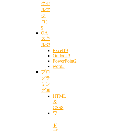
クセ
ルマ
ク
ロ）
9
OA
スキ
ル
33
Excel
19
Outlook
3
PowerPoint
2
word
3
プロ
グラ
ミン
グ
38
HTML
＆
CSS
8
ワ
ー
ド