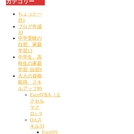
カテゴリー
ちょっと一
息
1
ブログ作成
10
中学受験の
自習、家庭
学習
13
中学生、高
校生の家庭
学習･自習
9
大人の資格
取得、スキ
ルアップ
89
ExcelVBA（エ
クセル
マク
ロ）
9
OAス
キル
33
Excel
19