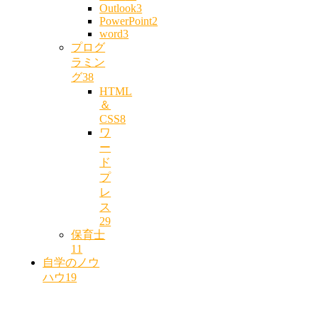
Outlook
3
PowerPoint
2
word
3
プログ
ラミン
グ
38
HTML
＆
CSS
8
ワ
ー
ド
プ
レ
ス
29
保育士
11
自学のノウ
ハウ
19