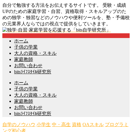
自分で勉強する方法をお伝えするサイトです。 受験・成績
UPのための家庭学習・自習、資格取得・スキルアップのた
めの独学・独習などのノウハウや便利ツールを、塾・予備校
の元業界人ならではの視点で提供をしていきます。
ホーム
子供の学業
大人の資格・スキル
家庭教師
お問い合わせ
bitsﾗｲﾌｽﾀｲﾙ研究所
ホーム
子供の学業
大人の資格・スキル
家庭教師
お問い合わせ
bitsﾗｲﾌｽﾀｲﾙ研究所
自学のノウハウ
小学生
中・高生
資格
OAスキル
プログラミ
ング初心者