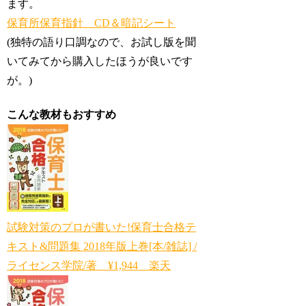
ます。
保育所保育指針 CD＆暗記シート
(独特の語り口調なので、お試し版を聞
いてみてから購入したほうが良いです
が。)
こんな教材もおすすめ
試験対策のプロが書いた!保育士合格テ
キスト&問題集 2018年版上巻[本/雑誌] /
ライセンス学院/著 ¥1,944 楽天