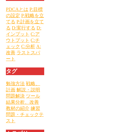
PDCAとは
P:目標
の設定
P:戦略を立
てる
P:計画を立て
る
D:実行する
D:
インプット
C:ア
ウトプット
C:チ
ェック
C:分析
A:
改善
ラストスパ
ート
タグ
勉強方法
戦略、
計画
解説・説明
問題解決
ツール
結果分析、改善
教材の紹介
練習
問題・チェックテ
スト