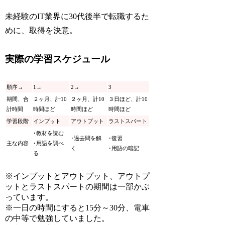
未経験のIT業界に30代後半で転職するた
めに、取得を決意。
実際の学習スケジュール
順序→
1→
2→
3
期間、合
２ヶ月、計10
２ヶ月、計10
３日ほど、計10
計時間
時間ほど
時間ほど
時間ほど
学習段階
インプット
アウトプット
ラストスパート
･教材を読む
･過去問を解
･復習
主な内容
･用語を調べ
く
･用語の暗記
る
※インプットとアウトプット、アウトプ
ットとラストスパートの期間は一部かぶ
っています。
※一日の時間にすると15分～30分、電車
の中等で勉強していました。