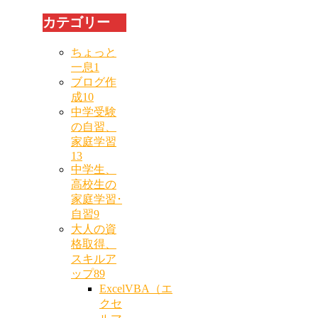
カテゴリー
ちょっと
一息
1
ブログ作
成
10
中学受験
の自習、
家庭学習
13
中学生、
高校生の
家庭学習･
自習
9
大人の資
格取得、
スキルア
ップ
89
ExcelVBA（エ
クセ