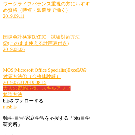
ワークライフバランス重視の方におすす
め資格（時短・派遣等で働く）
2019.09.11
国際会計検定BATIC 試験対策方法
②(このまま使える計画表付き)
2019.08.06
MOS(Microsoft Office Specialist)Exce試験
対策方法①（合格体験談）
2019.07.31
2019.08.15
大人の資格取得、スキルアップ
勉強方法
bitsをフォローする
mrsbits
独学·自習·家庭学習を応援する「bits自学
研究所」