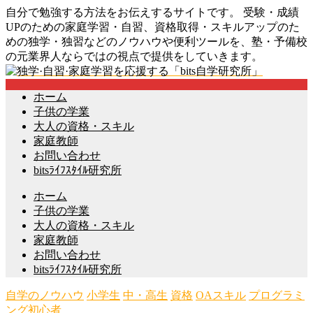
自分で勉強する方法をお伝えするサイトです。 受験・成績
UPのための家庭学習・自習、資格取得・スキルアップのた
めの独学・独習などのノウハウや便利ツールを、塾・予備校
の元業界人ならではの視点で提供をしていきます。
ホーム
子供の学業
大人の資格・スキル
家庭教師
お問い合わせ
bitsﾗｲﾌｽﾀｲﾙ研究所
ホーム
子供の学業
大人の資格・スキル
家庭教師
お問い合わせ
bitsﾗｲﾌｽﾀｲﾙ研究所
自学のノウハウ
小学生
中・高生
資格
OAスキル
プログラミ
ング初心者