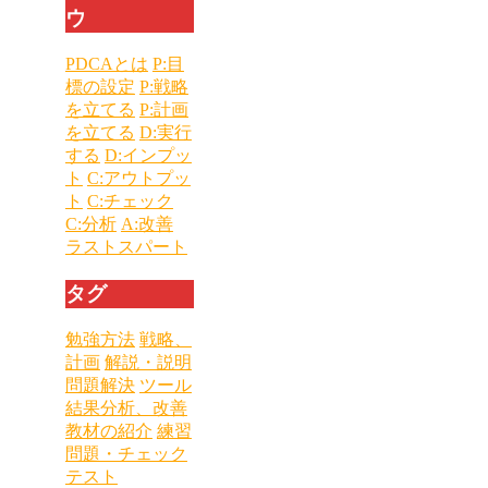
ウ
PDCAとは
P:目
標の設定
P:戦略
を立てる
P:計画
を立てる
D:実行
する
D:インプッ
ト
C:アウトプッ
ト
C:チェック
C:分析
A:改善
ラストスパート
タグ
勉強方法
戦略、
計画
解説・説明
問題解決
ツール
結果分析、改善
教材の紹介
練習
問題・チェック
テスト