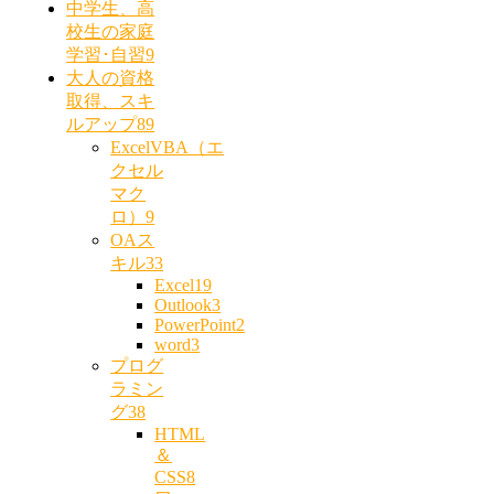
中学生、高
校生の家庭
学習･自習
9
大人の資格
取得、スキ
ルアップ
89
ExcelVBA（エ
クセル
マク
ロ）
9
OAス
キル
33
Excel
19
Outlook
3
PowerPoint
2
word
3
プログ
ラミン
グ
38
HTML
＆
CSS
8