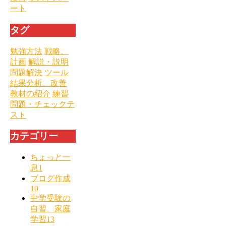
ート
タグ
勉強方法
戦略、
計画
解説・説明
問題解決
ツール
結果分析、改善
教材の紹介
練習
問題・チェックテ
スト
カテゴリー
ちょっと一
息
1
ブログ作成
10
中学受験の
自習、家庭
学習
13