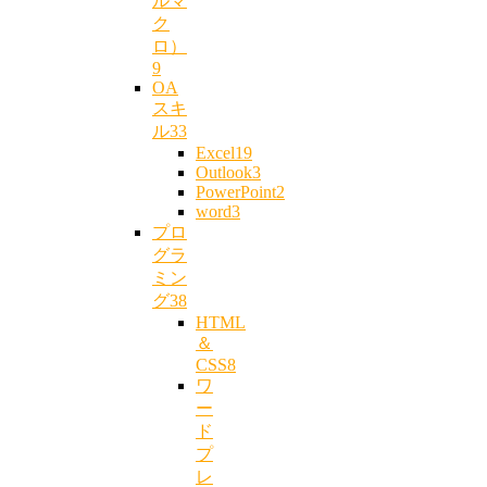
ルマ
ク
ロ）
9
OA
スキ
ル
33
Excel
19
Outlook
3
PowerPoint
2
word
3
プロ
グラ
ミン
グ
38
HTML
＆
CSS
8
ワ
ー
ド
プ
レ