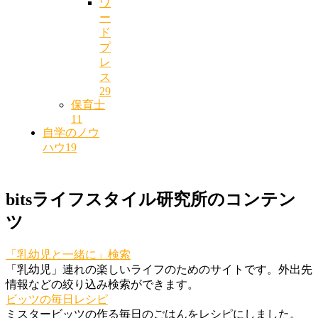
ワ
ー
ド
プ
レ
ス
29
保育士
11
自学のノウ
ハウ
19
bitsライフスタイル研究所のコンテン
ツ
「乳幼児と一緒に」検索
「乳幼児」連れの楽しいライフのためのサイトです。外出先
情報などの絞り込み検索ができます。
ビッツの毎日レシピ
ミスタービッツの作る毎日のごはんをレシピにしました。