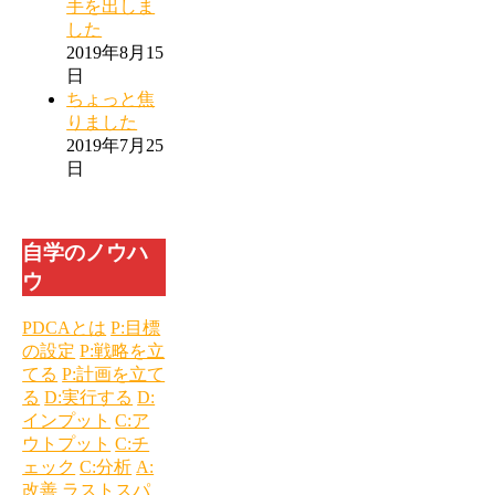
手を出しま
した
2019年8月15
日
ちょっと焦
りました
2019年7月25
日
自学のノウハ
ウ
PDCAとは
P:目標
の設定
P:戦略を立
てる
P:計画を立て
る
D:実行する
D:
インプット
C:ア
ウトプット
C:チ
ェック
C:分析
A:
改善
ラストスパ