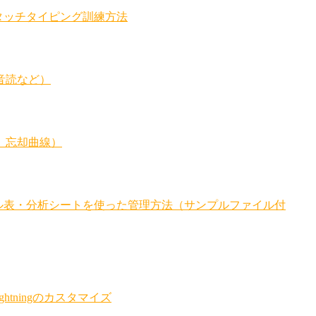
タッチタイピング訓練方法
音読など）
、忘却曲線）
ル表・分析シートを使った管理方法（サンプルファイル付
htningのカスタマイズ