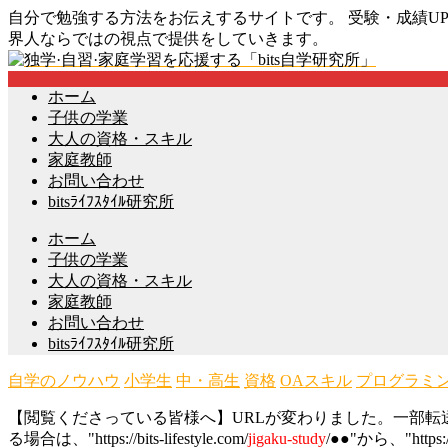
自分で勉強する方法をお伝えするサイトです。 受験・成績
界人ならではの視点で提供をしていきます。
ホーム
子供の学業
大人の資格・スキル
家庭教師
お問い合わせ
bitsﾗｲﾌｽﾀｲﾙ研究所
ホーム
子供の学業
大人の資格・スキル
家庭教師
お問い合わせ
bitsﾗｲﾌｽﾀｲﾙ研究所
自学のノウハウ
小学生
中・高生
資格
OAスキル
プログラミ
【閲覧くださっている皆様へ】URLが変わりました。一部転送が
る場合は、"https://bits-lifestyle.com/
jigaku-study
/●●"から、"https:/