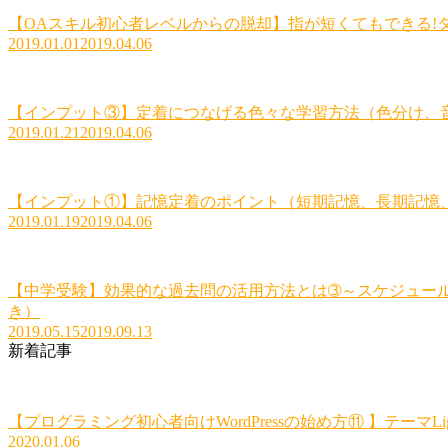
【OAスキル初心者レベルからの脱却】指が短くてもできる!
2019.01.01
2019.04.06
【インプット③】定着につなげる色々な学習方法（色分け、
2019.01.21
2019.04.06
【インプット①】記憶定着のポイント（短期記憶、長期記憶
2019.01.19
2019.04.06
【中学受験】効果的な過去問の活用方法とは➂～スケジュー
き）
2019.05.15
2019.09.13
新着記事
【プログラミング初心者向けWordPressの始め方⑪ 】テーマLig
2020.01.06