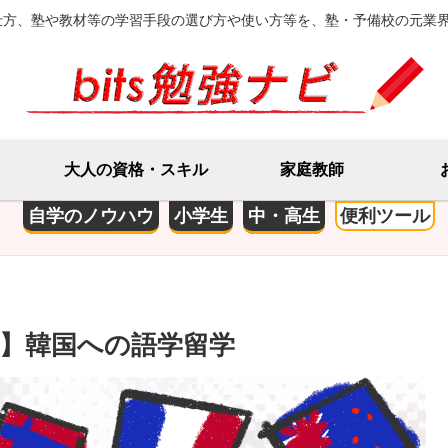
仕方、塾や教材等の学習手段の選び方や使い方等を、塾・予備校の元業
大人の資格・スキル
家庭教師
自学のノウハウ
小学生
中・高生
便利ツール
】韓国への語学留学