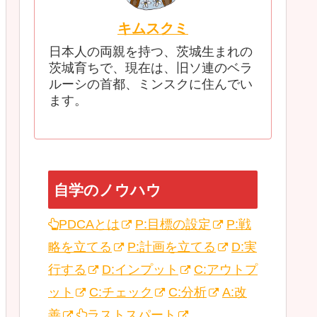
キムスクミ
日本人の両親を持つ、茨城生まれの
茨城育ちで、現在は、旧ソ連のベラ
ルーシの首都、ミンスクに住んでい
ます。
自学のノウハウ
PDCAとは
P:目標の設定
P:戦
略を立てる
P:計画を立てる
D:実
行する
D:インプット
C:アウトプ
ット
C:チェック
C:分析
A:改
善
ラストスパート