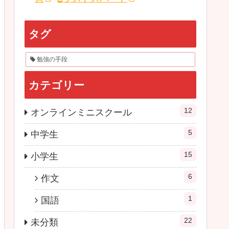
タグ
勉強の手段
カテゴリー
12
オンラインミニスクール
5
中学生
15
小学生
6
作文
1
国語
22
未分類