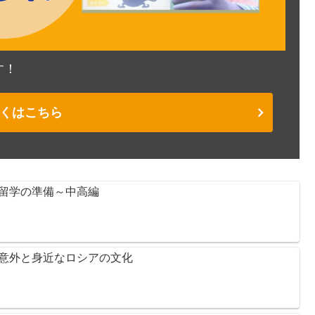
す！
くはこちら
留学の準備～中高編
意外と身近なロシアの文化