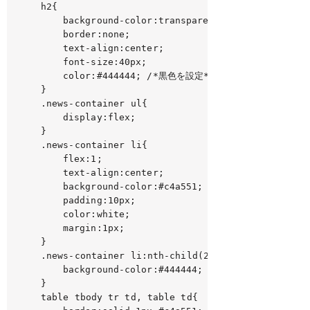
h2{

	background-color:transparent;

	border:none;

	text-align:center;

	font-size:40px;

	color:#444444; /*黒色を設定*/

}

.news-container ul{

	display:flex;

}

.news-container li{

	flex:1;

	text-align:center;

	background-color:#c4a551;　/*goldから変更*/

	padding:10px;

	color:white;

	margin:1px;

}

.news-container li:nth-child(2),.news-container 
	background-color:#444444;　/*2番目と3番目のボタンだけ黒色を設定*/

}

table tbody tr td, table td{　　/*セレクタを見本に合