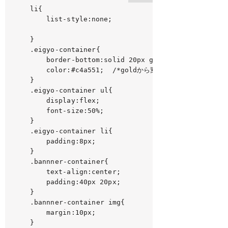
li{

	list-style:none;

}

.eigyo-container{

	border-bottom:solid 20px gold;

	color:#c4a551;  /*goldから変更*/

}

.eigyo-container ul{

	display:flex;

	font-size:50%;

}

.eigyo-container li{

	padding:8px;

}

.bannner-container{

	text-align:center;

	padding:40px 20px;

}

.bannner-container img{

	margin:10px;

}
