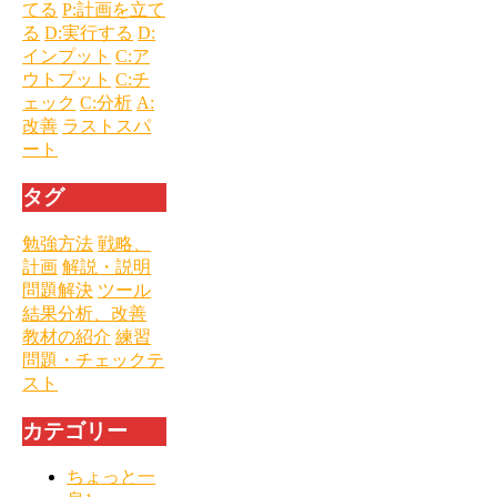
てる
P:計画を立て
る
D:実行する
D:
インプット
C:ア
ウトプット
C:チ
ェック
C:分析
A:
改善
ラストスパ
ート
タグ
勉強方法
戦略、
計画
解説・説明
問題解決
ツール
結果分析、改善
教材の紹介
練習
問題・チェックテ
スト
カテゴリー
ちょっと一