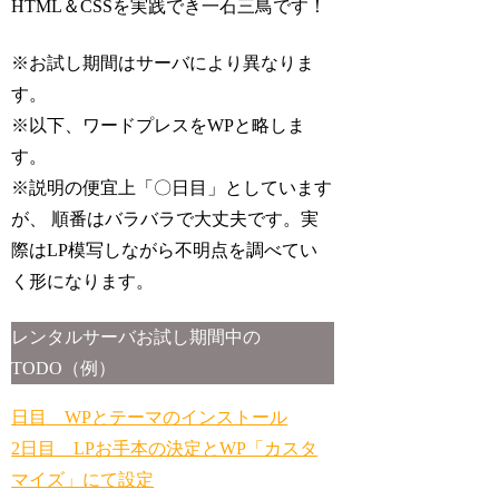
HTML＆CSSを実践でき一石三鳥です！
※お試し期間はサーバにより異なりま
す。
※以下、ワードプレスをWPと略しま
す。
※説明の便宜上「〇日目」としています
が、 順番はバラバラで大丈夫です。実
際はLP模写しながら不明点を調べてい
く形になります。
レンタルサーバお試し期間中の
TODO（例）
日目 WPとテーマのインストール
2日目 LPお手本の決定とWP「カスタ
マイズ」にて設定