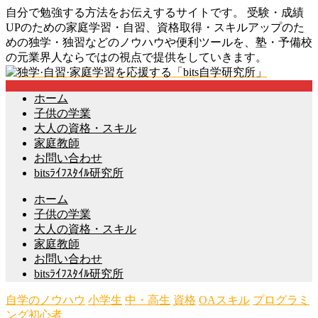
自分で勉強する方法をお伝えするサイトです。 受験・成績
UPのための家庭学習・自習、資格取得・スキルアップのた
めの独学・独習などのノウハウや便利ツールを、塾・予備校
の元業界人ならではの視点で提供をしていきます。
ホーム
子供の学業
大人の資格・スキル
家庭教師
お問い合わせ
bitsﾗｲﾌｽﾀｲﾙ研究所
ホーム
子供の学業
大人の資格・スキル
家庭教師
お問い合わせ
bitsﾗｲﾌｽﾀｲﾙ研究所
自学のノウハウ
小学生
中・高生
資格
OAスキル
プログラミ
ング初心者