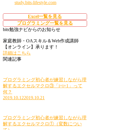
study.bits-lifestyle.com
Excel一覧を見る
プログラミング一覧を見る
bits勉強ナビからのお知らせ
家庭教師・OAスキル＆Web作成講師
【オンライン】承ります！
詳細はこちら
関連記事
プログラミング初心者が練習しながら理
解するエクセルマクロ③「i=i+1」って
何？
2019.10.12
2019.10.21
プログラミング初心者が練習しながら理
解するエクセルマクロ①（変数につい
て）