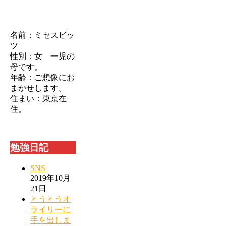
名前：ミセスビッ
ツ
性別：女 一児の
母です。
年齢：ご想像にお
まかせします。
住まい：東京在
住。
勉強日記
SNS
2019年10月
21日
とうとうオ
ライリーに
手を出しま