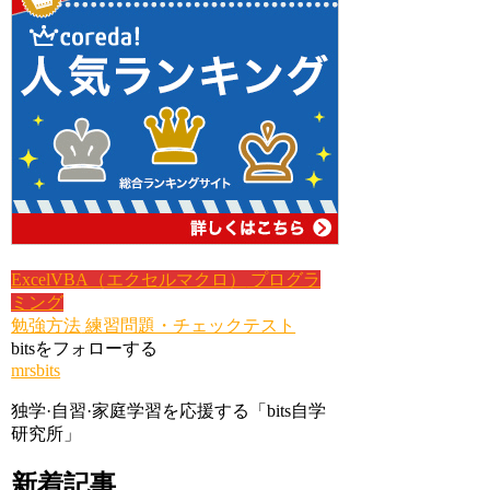
ExcelVBA（エクセルマクロ）
プログラ
ミング
勉強方法
練習問題・チェックテスト
bitsをフォローする
mrsbits
独学·自習·家庭学習を応援する「bits自学
研究所」
新着記事