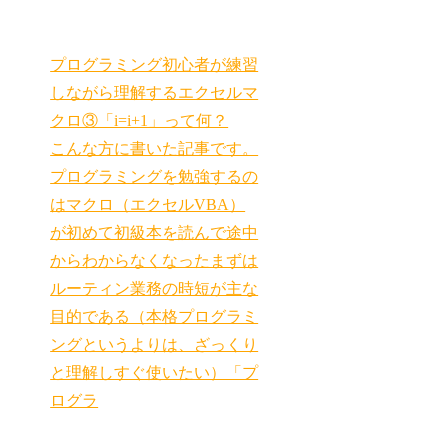
プログラミング初心者が練習
しながら理解するエクセルマ
クロ③「i=i+1」って何？
こんな方に書いた記事です。
プログラミングを勉強するの
はマクロ（エクセルVBA）
が初めて初級本を読んで途中
からわからなくなったまずは
ルーティン業務の時短が主な
目的である（本格プログラミ
ングというよりは、ざっくり
と理解しすぐ使いたい）「プ
ログラ