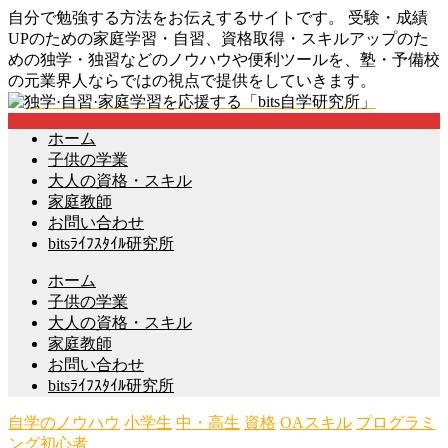
自分で勉強する方法をお伝えするサイトです。 受験・成績
UPのための家庭学習・自習、資格取得・スキルアップのた
めの独学・独習などのノウハウや便利ツールを、塾・予備校
の元業界人ならではの視点で提供をしていきます。
ホーム
子供の学業
大人の資格・スキル
家庭教師
お問い合わせ
bitsﾗｲﾌｽﾀｲﾙ研究所
ホーム
子供の学業
大人の資格・スキル
家庭教師
お問い合わせ
bitsﾗｲﾌｽﾀｲﾙ研究所
自学のノウハウ
小学生
中・高生
資格
OAスキル
プログラミ
ング初心者