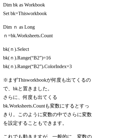
Dim
bk
as
Workbook
Set
bk
=
Thisworkbook
Dim
ｎ
as
Long
ｎ
=
bk
.Worksheets.Count
bk
(
ｎ
).Select
bk
(
ｎ
).Range(“B2”)=16
bk
(
ｎ
).Range(“B2”).ColorIndex=3
※まず
Thisworkbook
が何度も出てくるの
で、bkと置きました。
さらに、何度も出てくる
bk
.Worksheets.Count
も変数にするとすっ
きり。このように変数の中でさらに変数
を設定することもできます。
これでも動きますが、一般的に、変数の