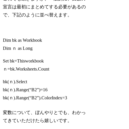
宣言は最初にまとめてする必要があるの
で、下記のように並べ替えます。
Dim
bk
as
Workbook
Dim
ｎ
as
Long
Set
bk
=
Thisworkbook
ｎ
=
bk
.Worksheets.Count
bk
(
ｎ
).Select
bk
(
ｎ
).Range(“B2”)=16
bk
(
ｎ
).Range(“B2”).ColorIndex=3
変数について、ぼんやりとでも、わかっ
てきていただけたら嬉しいです。