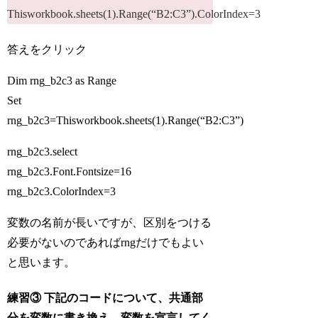
Thisworkbook.sheets(1).Range(“B2:C3”).ColorIndex=3
答えをクリック
Dim
rng_b2c3
as
Range
Set
rng_b2c3
=
Thisworkbook.sheets(1).Range(“B2:C3”)
rng_b2c3
.select
rng_b2c3
.Font.Fontsize=16
rng_b2c3
.ColorIndex=3
変数の名前が長いですが、区別をつける
必要がないのであればrngだけでもよい
と思います。
練習③ 下記のコードについて、共通部
分を変数に書き換え、変数を宣言してく