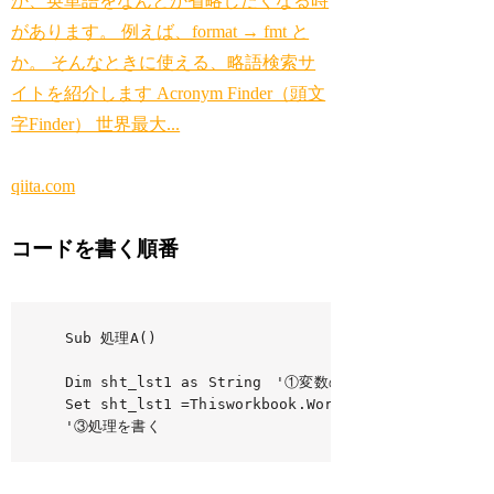
か、英単語をなんとか省略したくなる時
があります。 例えば、format → fmt と
か。 そんなときに使える、略語検索サ
イトを紹介します Acronym Finder（頭文
字Finder） 世界最大...
qiita.com
コードを書く順番
Sub 処理A()　

Dim sht_lst1 as String　'①変数の宣言　「Dim 変数 as
Set sht_lst1 =Thisworkbook.Worksheet（"社員リ
'③処理を書く