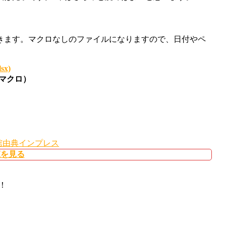
きます。マクロなしのファイルになりますので、日付やペ
x)
ルマクロ）
応小舘由典インプレス
一覧を見る
！