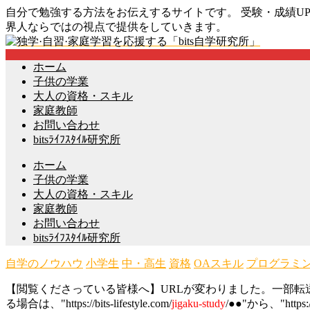
自分で勉強する方法をお伝えするサイトです。 受験・成績
界人ならではの視点で提供をしていきます。
ホーム
子供の学業
大人の資格・スキル
家庭教師
お問い合わせ
bitsﾗｲﾌｽﾀｲﾙ研究所
ホーム
子供の学業
大人の資格・スキル
家庭教師
お問い合わせ
bitsﾗｲﾌｽﾀｲﾙ研究所
自学のノウハウ
小学生
中・高生
資格
OAスキル
プログラミ
【閲覧くださっている皆様へ】URLが変わりました。一部転送が
る場合は、"https://bits-lifestyle.com/
jigaku-study
/●●"から、"https:/