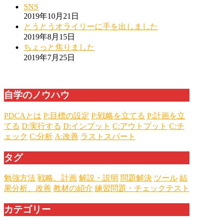
SNS
2019年10月21日
とうとうオライリーに手を出しました
2019年8月15日
ちょっと焦りました
2019年7月25日
自学のノウハウ
PDCAとは
P:目標の設定
P:戦略を立てる
P:計画を立
てる
D:実行する
D:インプット
C:アウトプット
C:チ
ェック
C:分析
A:改善
ラストスパート
タグ
勉強方法
戦略、計画
解説・説明
問題解決
ツール
結
果分析、改善
教材の紹介
練習問題・チェックテスト
カテゴリー