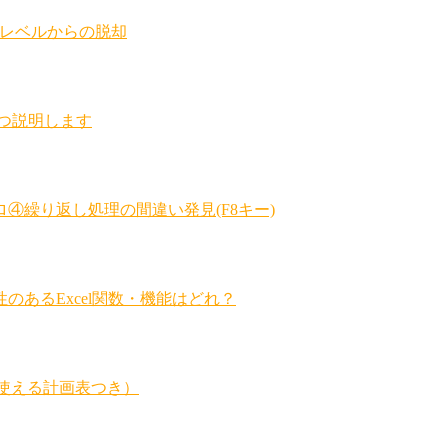
者レベルからの脱却
ずつ説明します
④繰り返し処理の間違い発見(F8キー)
あるExcel関数・機能はどれ？
（そのまま使える計画表つき）